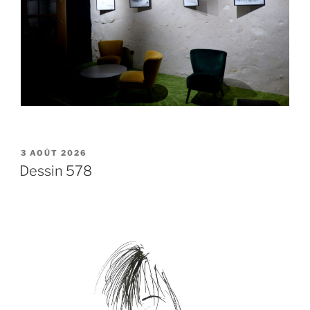
PUBLIÉ
3 AOÛT 2026
LE
Dessin 578