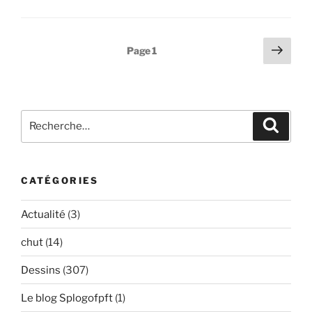
Navigation
Page
Page
1
suiv
des
articles
Recherche
Recher
pour
:
CATÉGORIES
Actualité
(3)
chut
(14)
Dessins
(307)
Le blog Splogofpft
(1)