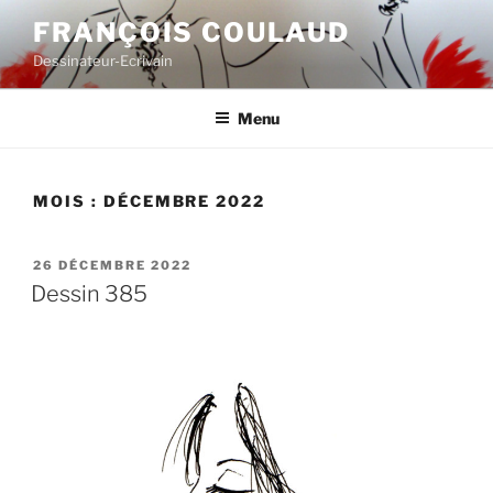
Aller
FRANÇOIS COULAUD
au
Dessinateur-Ecrivain
contenu
principal
Menu
MOIS :
DÉCEMBRE 2022
PUBLIÉ
26 DÉCEMBRE 2022
LE
Dessin 385