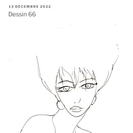
PUBLIÉ
13 DÉCEMBRE 2022
LE
Dessin 66