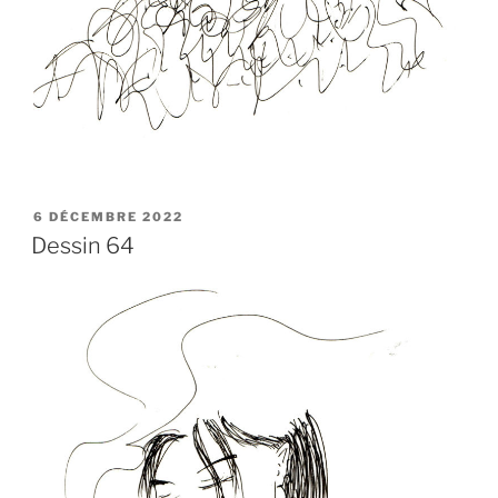
PUBLIÉ
6 DÉCEMBRE 2022
LE
Dessin 64