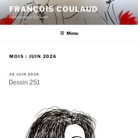
Aller
FRANÇOIS COULAUD
au
Dessinateur-Ecrivain
contenu
principal
Menu
MOIS :
JUIN 2026
PUBLIÉ
28 JUIN 2026
LE
Dessin 251