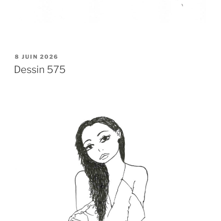
PUBLIÉ
8 JUIN 2026
LE
Dessin 575