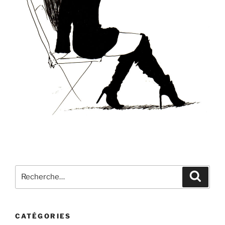
Recherche
Recher
pour
:
CATÉGORIES