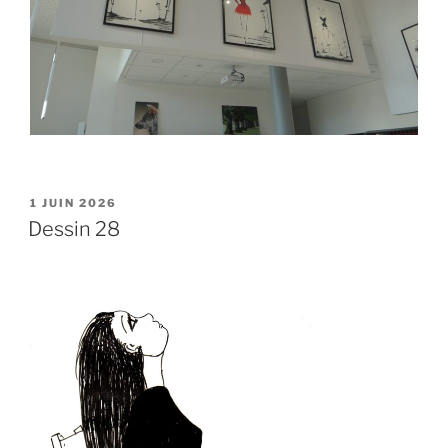
PUBLIÉ
1 JUIN 2026
LE
Dessin 28