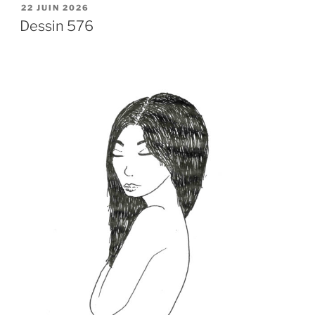
PUBLIÉ
22 JUIN 2026
LE
Dessin 576