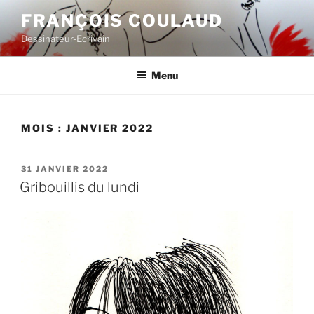
Aller
FRANÇOIS COULAUD
au
Dessinateur-Ecrivain
contenu
principal
Menu
MOIS :
JANVIER 2022
PUBLIÉ
31 JANVIER 2022
LE
Gribouillis du lundi