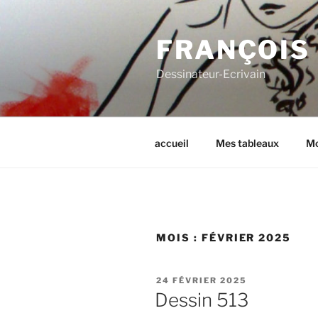
Aller
au
FRANÇOIS
contenu
principal
Dessinateur-Ecrivain
accueil
Mes tableaux
Mo
MOIS :
FÉVRIER 2025
PUBLIÉ
24 FÉVRIER 2025
LE
Dessin 513