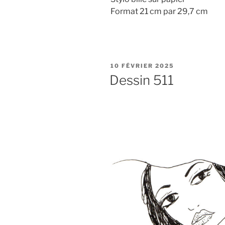
Format 21 cm par 29,7 cm
PUBLIÉ
10 FÉVRIER 2025
LE
Dessin 511