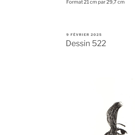
Format 21 cm par 29,7 cm
PUBLIÉ
9 FÉVRIER 2025
LE
Dessin 522