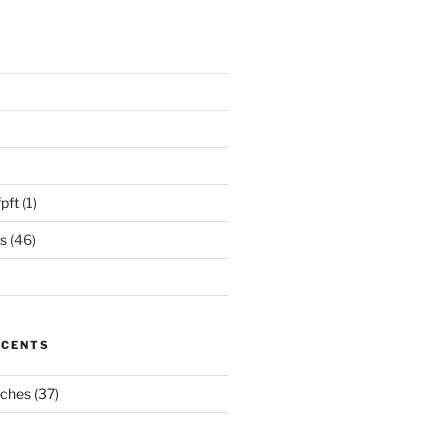
pft
(1)
s
(46)
ÉCENTS
oches (37)