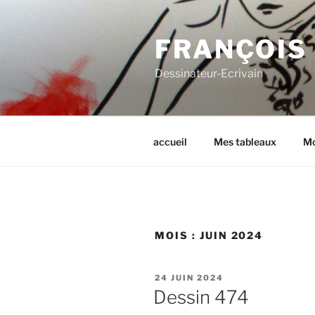
Aller
au
FRANÇOIS
contenu
principal
Dessinateur-Ecrivain
accueil
Mes tableaux
Mo
MOIS :
JUIN 2024
PUBLIÉ
24 JUIN 2024
LE
Dessin 474