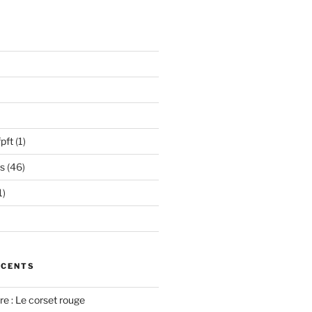
pft
(1)
s
(46)
1)
ÉCENTS
e : Le corset rouge