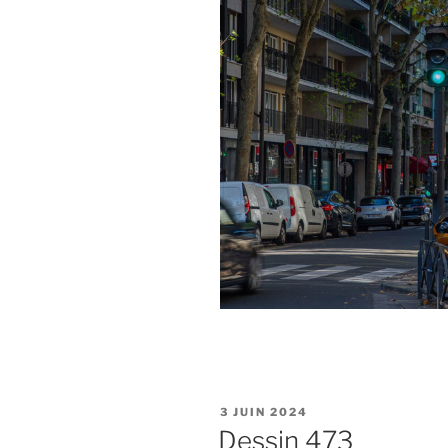
PUBLIÉ
3 JUIN 2024
LE
Dessin 473