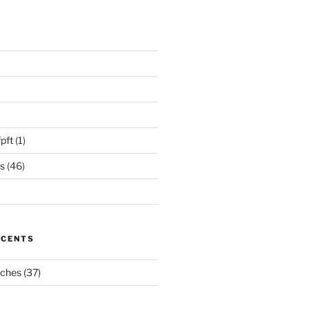
pft
(1)
s
(46)
ÉCENTS
oches (37)