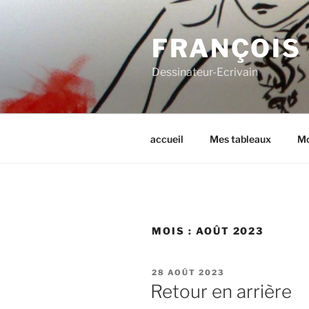
Aller
au
FRANÇOIS
contenu
principal
Dessinateur-Ecrivain
accueil
Mes tableaux
Mo
MOIS :
AOÛT 2023
PUBLIÉ
28 AOÛT 2023
LE
Retour en arrière