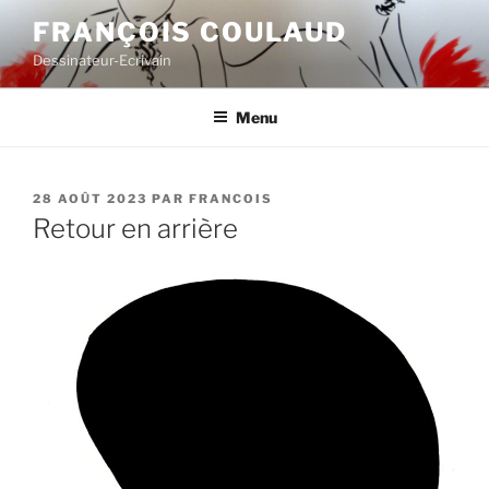
Aller
FRANÇOIS COULAUD
au
Dessinateur-Ecrivain
contenu
principal
Menu
PUBLIÉ
28 AOÛT 2023
PAR
FRANCOIS
LE
Retour en arrière