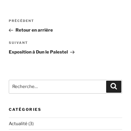
Navigation
Article
PRÉCÉDENT
de
précédent
Retour en arrière
l’article
Article
SUIVANT
suivant
Exposition à Dun le Palestel
Recherche
Recher
pour
:
CATÉGORIES
Actualité
(3)