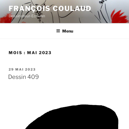
Aller
FRANÇOIS COULAUD
au
Dessinateur-Ecrivain
contenu
principal
Menu
MOIS :
MAI 2023
PUBLIÉ
29 MAI 2023
LE
Dessin 409