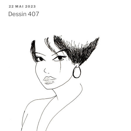
PUBLIÉ
22 MAI 2023
LE
Dessin 407