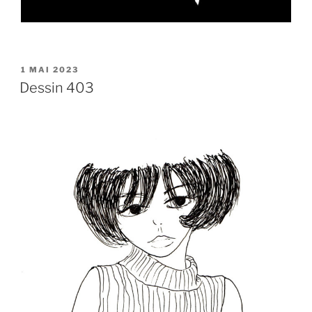
PUBLIÉ
1 MAI 2023
LE
Dessin 403