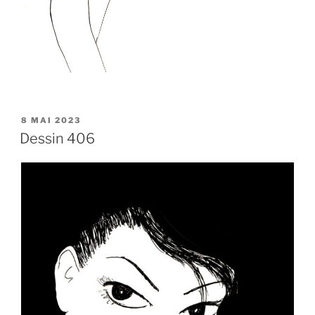
PUBLIÉ
8 MAI 2023
LE
Dessin 406