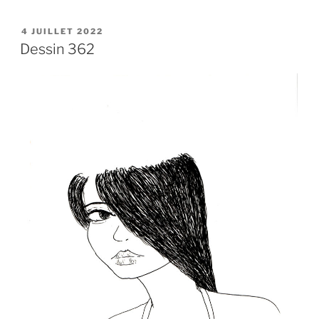
PUBLIÉ
4 JUILLET 2022
LE
Dessin 362