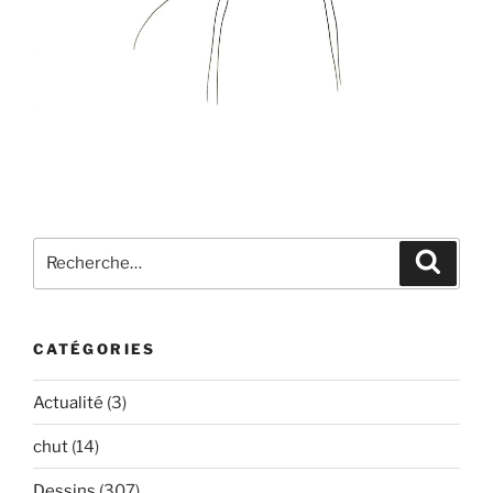
Recherche
Recher
pour
:
CATÉGORIES
Actualité
(3)
chut
(14)
Dessins
(307)