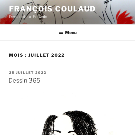
Aller
FRANÇOIS COULAUD
au
Dessinateur-Ecrivain
contenu
principal
Menu
MOIS :
JUILLET 2022
PUBLIÉ
25 JUILLET 2022
LE
Dessin 365