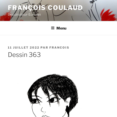
Aller
FRANÇOIS COULAUD
au
Dessinateur-Ecrivain
contenu
principal
Menu
PUBLIÉ
11 JUILLET 2022
PAR
FRANCOIS
LE
Dessin 363