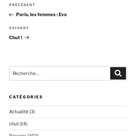
Navigation
Article
PRÉCÉDENT
de
précédent
Paris, les femmes : Eva
l’article
Article
SUIVANT
suivant
Chut !
Recherche
Recher
pour
:
CATÉGORIES
Actualité
(3)
chut
(14)