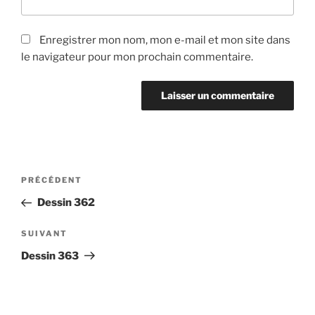
Enregistrer mon nom, mon e-mail et mon site dans
le navigateur pour mon prochain commentaire.
Navigation
Article
PRÉCÉDENT
de
précédent
Dessin 362
l’article
Article
SUIVANT
suivant
Dessin 363