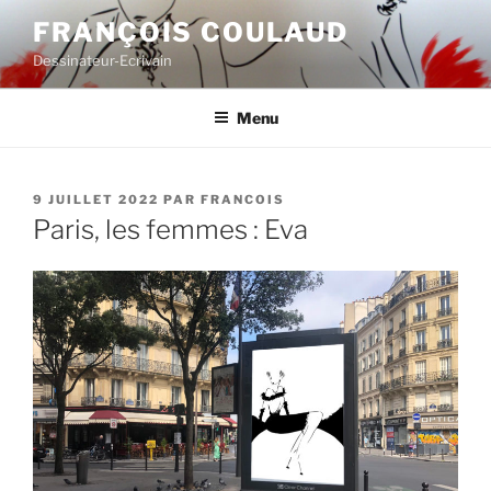
Aller
FRANÇOIS COULAUD
au
Dessinateur-Ecrivain
contenu
principal
Menu
PUBLIÉ
9 JUILLET 2022
PAR
FRANCOIS
LE
Paris, les femmes : Eva