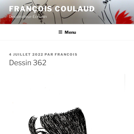
Aller
FRANÇOIS COULAUD
au
Dessinateur-Ecrivain
contenu
principal
Menu
PUBLIÉ
4 JUILLET 2022
PAR
FRANCOIS
LE
Dessin 362