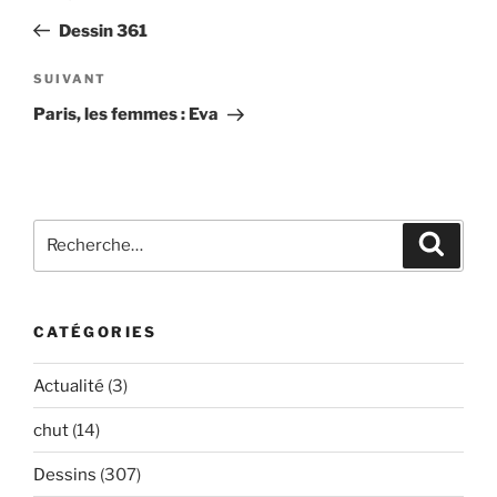
de
précédent
Dessin 361
l’article
Article
SUIVANT
suivant
Paris, les femmes : Eva
Recherche
Recher
pour
:
CATÉGORIES
Actualité
(3)
chut
(14)
Dessins
(307)