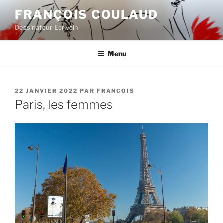
Aller
FRANÇOIS COULAUD
au
Dessinateur-Ecrivain
contenu
principal
Menu
PUBLIÉ
22 JANVIER 2022
PAR
FRANCOIS
LE
Paris, les femmes