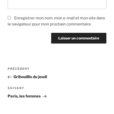
Enregistrer mon nom, mon e-mail et mon site dans
le navigateur pour mon prochain commentaire.
Navigation
Article
PRÉCÉDENT
de
précédent
Gribouillis du jeudi
l’article
Article
SUIVANT
suivant
Paris, les femmes