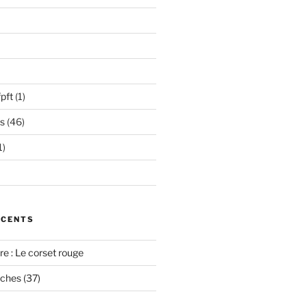
pft
(1)
s
(46)
1)
ÉCENTS
e : Le corset rouge
oches (37)