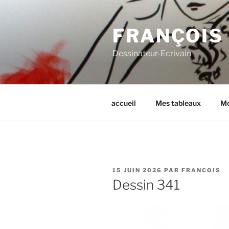
Aller
au
FRANÇOIS
contenu
principal
Dessinateur-Ecrivain
accueil
Mes tableaux
Mo
PUBLIÉ
15 JUIN 2026
PAR
FRANCOIS
LE
Dessin 341