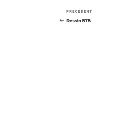
Navigation
Article
PRÉCÉDENT
de
précédent
Dessin 575
l’article