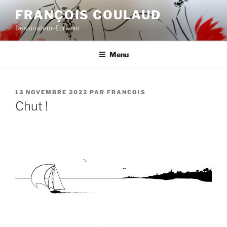
Aller
FRANÇOIS COULAUD
au
Dessinateur-Ecrivain
contenu
principal
Menu
PUBLIÉ
13 NOVEMBRE 2022
PAR
FRANCOIS
LE
Chut !