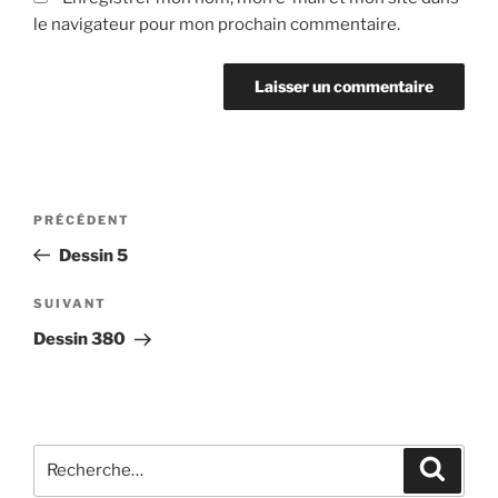
le navigateur pour mon prochain commentaire.
Navigation
Article
PRÉCÉDENT
de
précédent
Dessin 5
l’article
Article
SUIVANT
suivant
Dessin 380
Recherche
Recher
pour