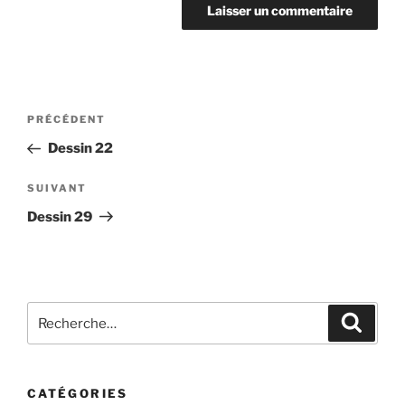
Navigation
Article
PRÉCÉDENT
de
précédent
Dessin 22
l’article
Article
SUIVANT
suivant
Dessin 29
Recherche
Recher
pour
:
CATÉGORIES