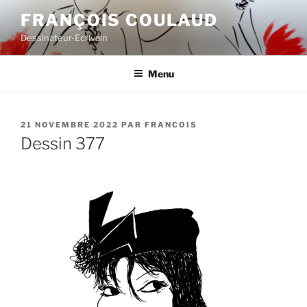
Aller
FRANÇOIS COULAUD
au
Dessinateur-Ecrivain
contenu
principal
Menu
PUBLIÉ
21 NOVEMBRE 2022
PAR
FRANCOIS
LE
Dessin 377