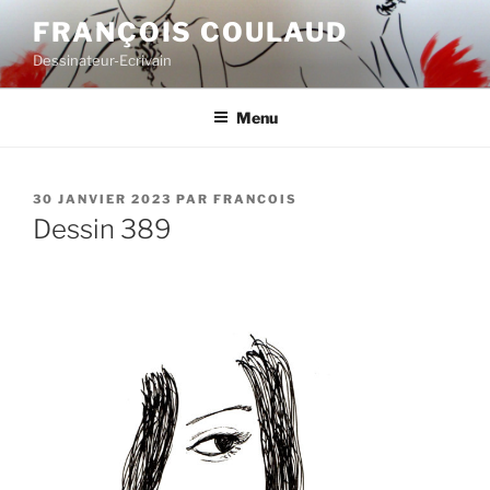
Aller
FRANÇOIS COULAUD
au
Dessinateur-Ecrivain
contenu
principal
Menu
PUBLIÉ
30 JANVIER 2023
PAR
FRANCOIS
LE
Dessin 389