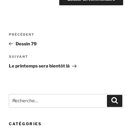
Navigation
Article
PRÉCÉDENT
de
précédent
Dessin 79
l’article
Article
SUIVANT
suivant
Le printemps sera bientôt là
Recherche
Recher
pour
:
CATÉGORIES