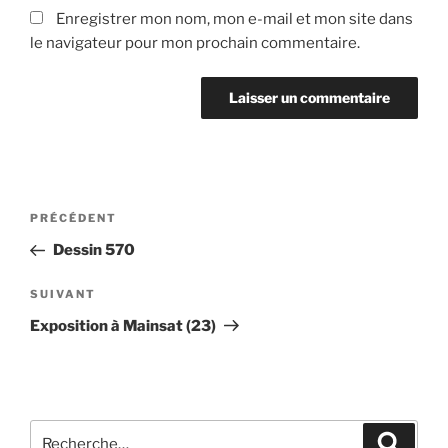
Enregistrer mon nom, mon e-mail et mon site dans
le navigateur pour mon prochain commentaire.
Navigation
Article
PRÉCÉDENT
de
précédent
Dessin 570
l’article
Article
SUIVANT
suivant
Exposition à Mainsat (23)
Recherche
Recher