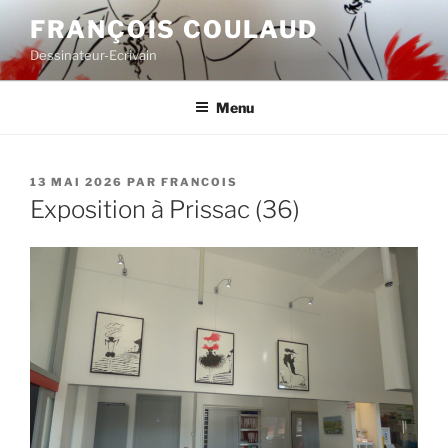
Aller
FRANÇOIS COULAUD
au
Dessinateur-Ecrivain
contenu
principal
Menu
PUBLIÉ
13 MAI 2026
PAR
FRANCOIS
LE
Exposition à Prissac (36)