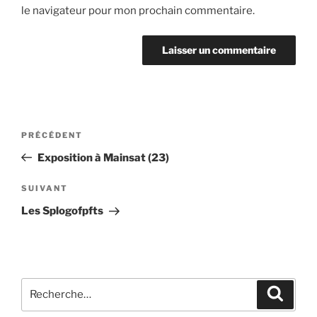
le navigateur pour mon prochain commentaire.
Navigation
Article
PRÉCÉDENT
de
précédent
Exposition à Mainsat (23)
l’article
Article
SUIVANT
suivant
Les Splogofpfts
Recherche
Recher
pour