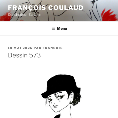
Aller
FRANÇOIS COULAUD
au
Dessinateur-Ecrivain
contenu
principal
Menu
PUBLIÉ
18 MAI 2026
PAR
FRANCOIS
LE
Dessin 573