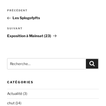
Navigation
Article
PRÉCÉDENT
de
précédent
Les Splogofpfts
l’article
Article
SUIVANT
suivant
Exposition à Mainsat (23)
Recherche
Recher
pour
:
CATÉGORIES
Actualité
(3)
chut
(14)