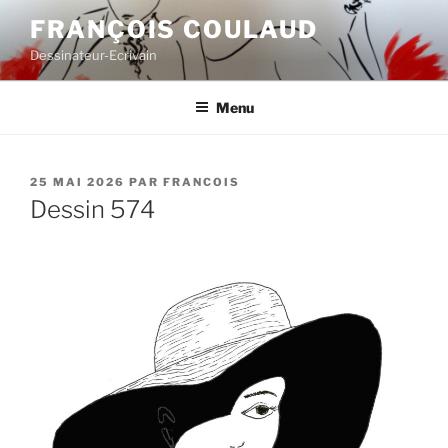
Aller
FRANÇOIS COULAUD
au
Dessinateur-Ecrivain
contenu
principal
Menu
PUBLIÉ
25 MAI 2026
PAR
FRANCOIS
LE
Dessin 574