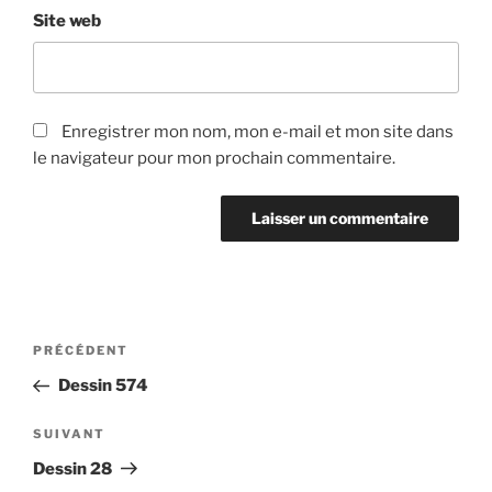
Site web
Enregistrer mon nom, mon e-mail et mon site dans
le navigateur pour mon prochain commentaire.
Navigation
Article
PRÉCÉDENT
de
précédent
Dessin 574
l’article
Article
SUIVANT
suivant
Dessin 28