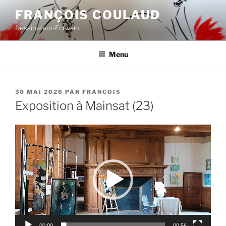
Aller
FRANÇOIS COULAUD
au
Dessinateur-Ecrivain
contenu
principal
Menu
PUBLIÉ
30 MAI 2026
PAR
FRANCOIS
LE
Exposition à Mainsat (23)
Lecteur
vidéo
00:00
00:56