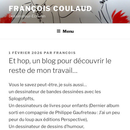
Aller
FRANÇOIS COULAUD
au
Dessinateur-Ecrivain
contenu
principal
Menu
PUBLIÉ
1 FÉVRIER 2026
PAR
FRANCOIS
LE
Et hop, un blog pour découvrir le
reste de mon travail…
Vous le savez peut-être, je suis aussi…
un dessinateur de bandes dessinées avec les
Splogofpfts,
Un dessinateurs de livres pour enfants (Dernier album
sorti en compagnie de Philippe Gaufreteau : J’ai un peu
peur du loup aux éditions Perspective),
Un dessinateur de dessins d’humour,