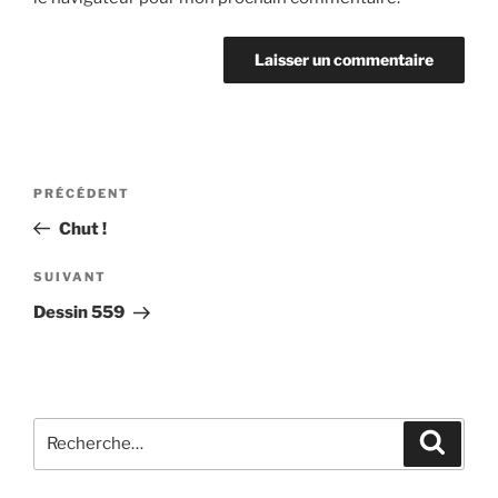
Navigation
Article
PRÉCÉDENT
de
précédent
Chut !
l’article
Article
SUIVANT
suivant
Dessin 559
Recherche
Recher
pour
: