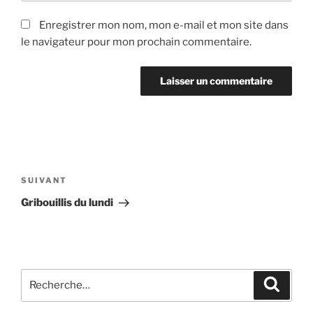
Enregistrer mon nom, mon e-mail et mon site dans
le navigateur pour mon prochain commentaire.
Navigation
de
Article
SUIVANT
l’article
suivant
Gribouillis du lundi
Recherche
Recher
pour
: