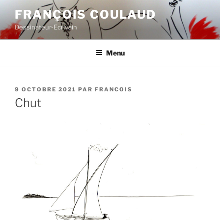
Aller
FRANÇOIS COULAUD
au
Dessinateur-Ecrivain
contenu
principal
Menu
PUBLIÉ
9 OCTOBRE 2021
PAR
FRANCOIS
LE
Chut