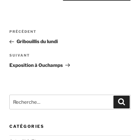
Navigation
Article
PRÉCÉDENT
de
précédent
Gribouillis du lundi
l’article
Article
SUIVANT
suivant
Exposition à Ouchamps
Recherche
Recher
pour
:
CATÉGORIES