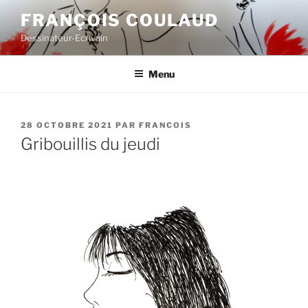
Aller
FRANÇOIS COULAUD
au
Dessinateur-Ecrivain
contenu
principal
Menu
PUBLIÉ
28 OCTOBRE 2021
PAR
FRANCOIS
LE
Gribouillis du jeudi