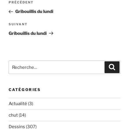
Article
PRÉCÉDENT
de
précédent
Gribouillis du lundi
l’article
Article
SUIVANT
suivant
Gribouillis du lundi
Recherche
Recher
pour
:
CATÉGORIES
Actualité
(3)
chut
(14)
Dessins
(307)