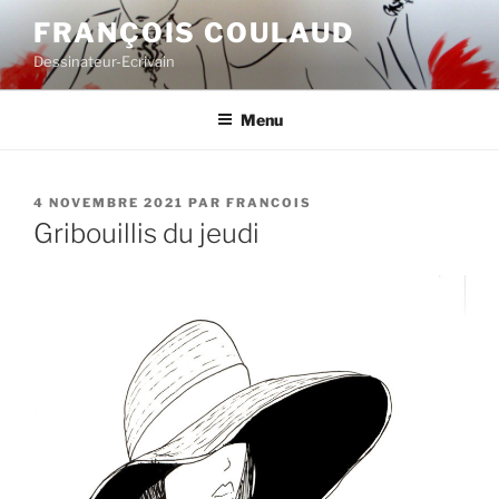
Aller
FRANÇOIS COULAUD
au
Dessinateur-Ecrivain
contenu
principal
Menu
PUBLIÉ
4 NOVEMBRE 2021
PAR
FRANCOIS
LE
Gribouillis du jeudi