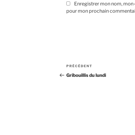
Enregistrer mon nom, mon e
pour mon prochain commentai
Navigation
Article
PRÉCÉDENT
de
précédent
Gribouillis du lundi
l’article