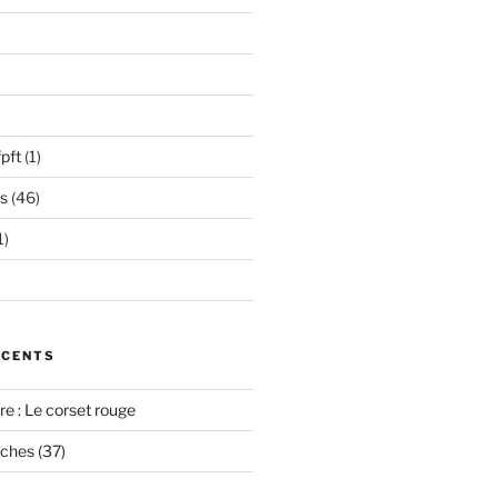
pft
(1)
s
(46)
1)
ÉCENTS
e : Le corset rouge
oches (37)