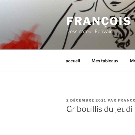
Aller
au
FRANÇOIS
contenu
principal
Dessinateur-Ecrivain
accueil
Mes tableaux
Mo
PUBLIÉ
2 DÉCEMBRE 2021
PAR
FRANC
LE
Gribouillis du jeudi