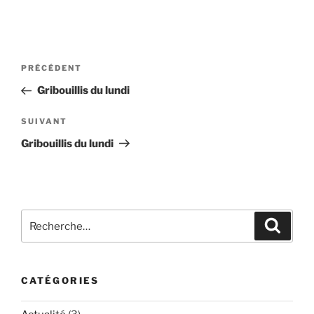
Navigation
Article
PRÉCÉDENT
de
précédent
Gribouillis du lundi
l’article
Article
SUIVANT
suivant
Gribouillis du lundi
Recherche
Recher
pour
:
CATÉGORIES