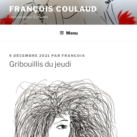
Aller
FRANÇOIS COULAUD
au
Dessinateur-Ecrivain
contenu
principal
Menu
PUBLIÉ
9 DÉCEMBRE 2021
PAR
FRANCOIS
LE
Gribouillis du jeudi