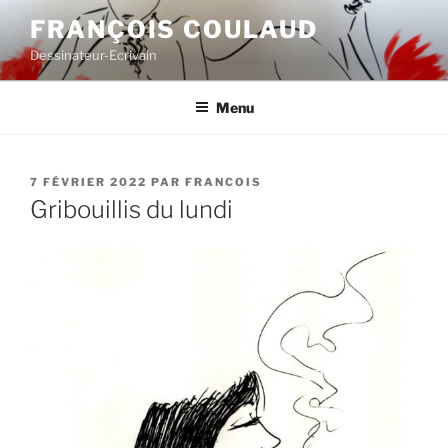
Aller
FRANÇOIS COULAUD
au
Dessinateur-Ecrivain
contenu
principal
Menu
PUBLIÉ
7 FÉVRIER 2022
PAR
FRANCOIS
LE
Gribouillis du lundi