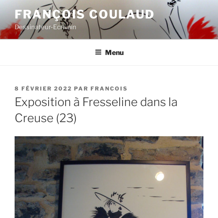
Aller
FRANÇOIS COULAUD
au
Dessinateur-Ecrivain
contenu
principal
Menu
PUBLIÉ
8 FÉVRIER 2022
PAR
FRANCOIS
LE
Exposition à Fresseline dans la
Creuse (23)