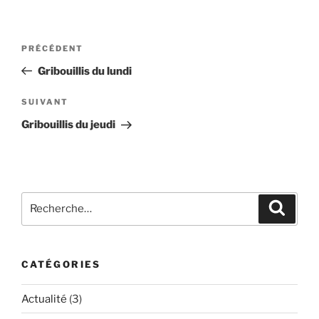
Navigation
Article
PRÉCÉDENT
de
précédent
Gribouillis du lundi
l’article
Article
SUIVANT
suivant
Gribouillis du jeudi
Recherche
Recher
pour
:
CATÉGORIES
Actualité
(3)