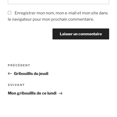
Enregistrer mon nom, mon e-mail et mon site dans
le navigateur pour mon prochain commentaire.
Navigation
Article
PRÉCÉDENT
de
précédent
Gribouillis du jeudi
l’article
Article
SUIVANT
suivant
Mon gribouillis de ce lundi