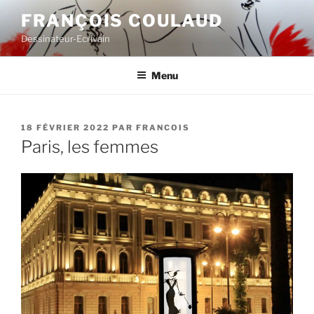
Aller
FRANÇOIS COULAUD
au
Dessinateur-Ecrivain
contenu
principal
Menu
PUBLIÉ
18 FÉVRIER 2022
PAR
FRANCOIS
LE
Paris, les femmes