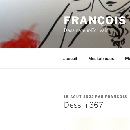
Aller
au
FRANÇOIS
contenu
principal
Dessinateur-Ecrivain
accueil
Mes tableaux
Mo
PUBLIÉ
15 AOÛT 2022
PAR
FRANCOIS
LE
Dessin 367