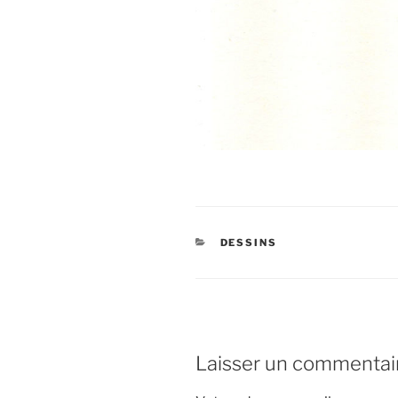
CATÉGORIES
DESSINS
Laisser un commentai