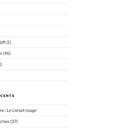
pft
(1)
s
(46)
1)
ÉCENTS
e : Le corset rouge
oches (37)