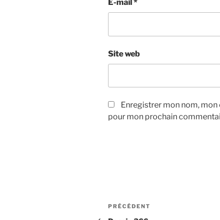
E-mail
*
Site web
Enregistrer mon nom, mon e
pour mon prochain commentai
Navigation
Article
PRÉCÉDENT
précédent