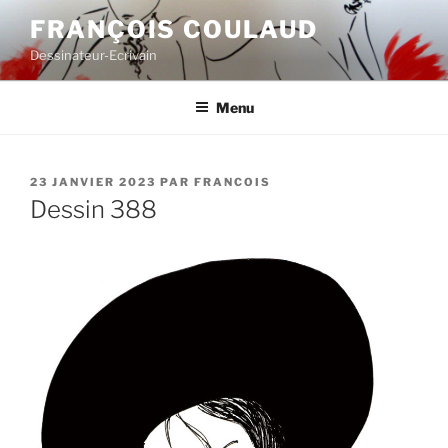
Aller
FRANÇOIS COULAUD
au
Dessinateur-Ecrivain
contenu
principal
Menu
PUBLIÉ
23 JANVIER 2023
PAR
FRANCOIS
LE
Dessin 388