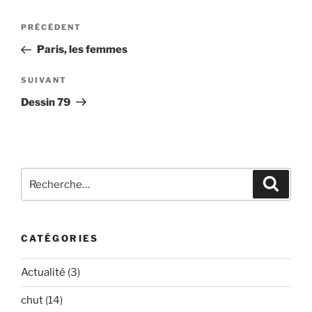
Navigation
Article
PRÉCÉDENT
de
précédent
Paris, les femmes
l’article
Article
SUIVANT
suivant
Dessin 79
Recherche
Recher
pour
:
CATÉGORIES
Actualité
(3)
chut
(14)