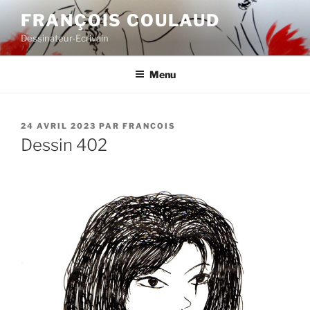
Aller
FRANÇOIS COULAUD
au
Dessinateur-Ecrivain
contenu
principal
Menu
PUBLIÉ
24 AVRIL 2023
PAR
FRANCOIS
LE
Dessin 402