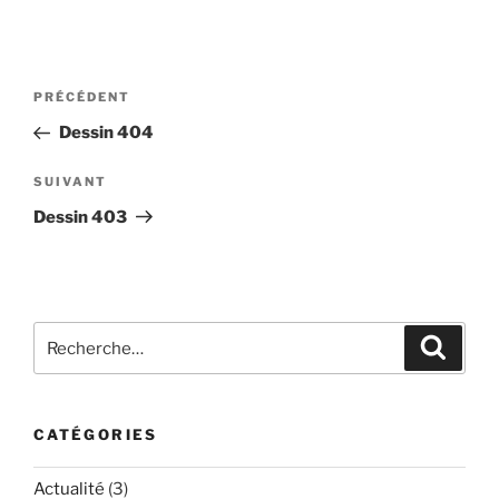
Navigation
Article
PRÉCÉDENT
de
précédent
Dessin 404
l’article
Article
SUIVANT
suivant
Dessin 403
Recherche
Recher
pour
:
CATÉGORIES
Actualité
(3)