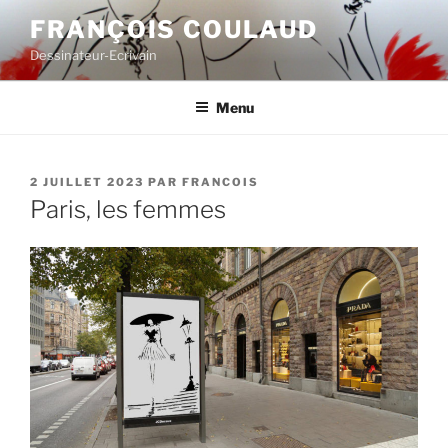
Aller
FRANÇOIS COULAUD
au
Dessinateur-Ecrivain
contenu
principal
Menu
PUBLIÉ
2 JUILLET 2023
PAR
FRANCOIS
LE
Paris, les femmes