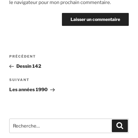
le navigateur pour mon prochain commentaire.
Navigation
Article
PRÉCÉDENT
de
précédent
Dessin 142
l’article
Article
SUIVANT
suivant
Les années 1990
Recherche
Recher
pour
: