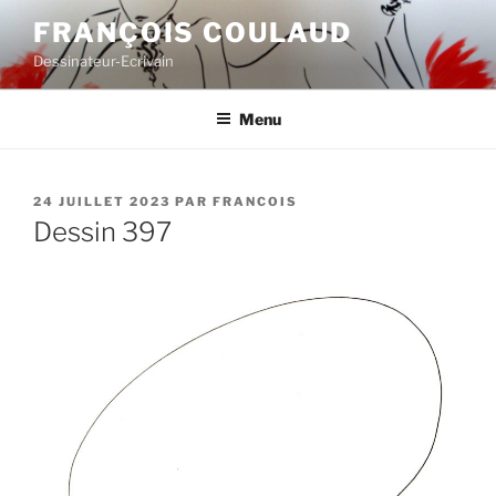
Aller
FRANÇOIS COULAUD
au
Dessinateur-Ecrivain
contenu
principal
Menu
PUBLIÉ
24 JUILLET 2023
PAR
FRANCOIS
LE
Dessin 397