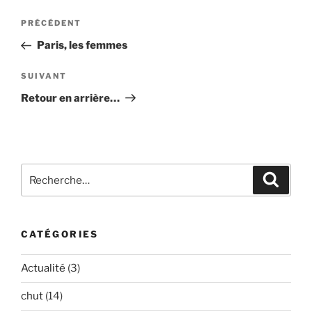
Navigation
Article
PRÉCÉDENT
de
précédent
Paris, les femmes
l’article
Article
SUIVANT
suivant
Retour en arrière…
Recherche
Recher
pour
:
CATÉGORIES
Actualité
(3)
chut
(14)