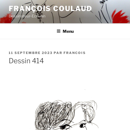
Aller
FRANÇOIS COULAUD
au
Dessinateur-Ecrivain
contenu
principal
Menu
PUBLIÉ
11 SEPTEMBRE 2023
PAR
FRANCOIS
LE
Dessin 414