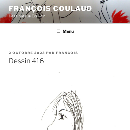
Aller
FRANÇOIS COULAUD
au
Dessinateur-Ecrivain
contenu
principal
Menu
PUBLIÉ
2 OCTOBRE 2023
PAR
FRANCOIS
LE
Dessin 416