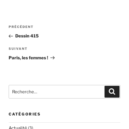
Navigation
Article
PRÉCÉDENT
de
précédent
Dessin 415
l’article
Article
SUIVANT
suivant
Paris, les femmes !
Recherche
Recher
pour
:
CATÉGORIES
Actualité
(3)