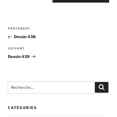
Navigation
Article
PRÉCÉDENT
de
précédent
Dessin 438
l’article
Article
SUIVANT
suivant
Dessin 439
Recherche
Recher
pour
:
CATÉGORIES