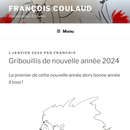
Aller
FRANÇOIS COULAUD
au
Dessinateur-Ecrivain
contenu
principal
Menu
PUBLIÉ
1 JANVIER 2024
PAR
FRANCOIS
LE
Gribouillis de nouvelle année 2024
Le premier de cette nouvelle année alors bonne année
à tous !