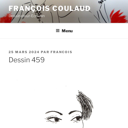
Aller
FRANÇOIS COULAUD
au
Dessinateur-Ecrivain
contenu
principal
Menu
PUBLIÉ
25 MARS 2024
PAR
FRANCOIS
LE
Dessin 459