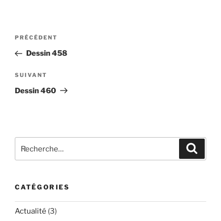
Navigation
Article
PRÉCÉDENT
de
précédent
Dessin 458
l’article
Article
SUIVANT
suivant
Dessin 460
Recherche
Recher
pour
:
CATÉGORIES
Actualité
(3)