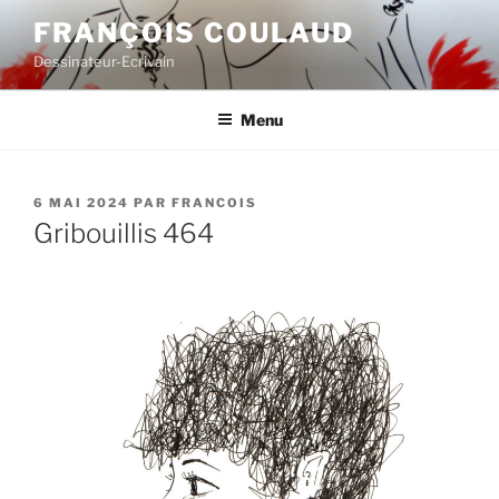
Aller
FRANÇOIS COULAUD
au
Dessinateur-Ecrivain
contenu
principal
Menu
PUBLIÉ
6 MAI 2024
PAR
FRANCOIS
LE
Gribouillis 464