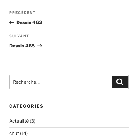
Navigation
Article
PRÉCÉDENT
de
précédent
Dessin 463
l’article
Article
SUIVANT
suivant
Dessin 465
Recherche
Recher
pour
:
CATÉGORIES
Actualité
(3)
chut
(14)