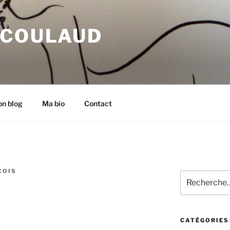
 COULAUD
n blog
Ma bio
Contact
COIS
Recherche
pour
:
CATÉGORIES