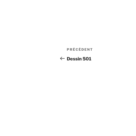
Navigation
Article
PRÉCÉDENT
de
précédent
Dessin 501
l’article