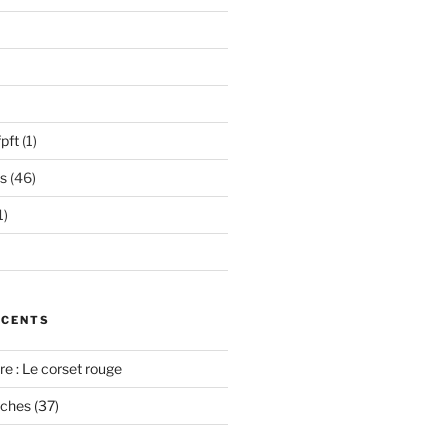
pft
(1)
s
(46)
1)
ÉCENTS
e : Le corset rouge
oches (37)