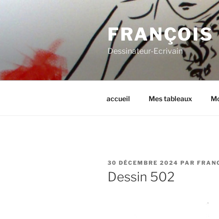
Aller
au
FRANÇOIS
contenu
principal
Dessinateur-Ecrivain
accueil
Mes tableaux
Mo
PUBLIÉ
30 DÉCEMBRE 2024
PAR
FRAN
LE
Dessin 502