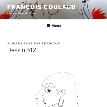
Aller
FRANÇOIS COULAUD
au
Dessinateur-Ecrivain
contenu
principal
Menu
PUBLIÉ
31 MARS 2025
PAR
FRANCOIS
LE
Dessin 512