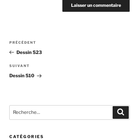
Navigation
Article
PRÉCÉDENT
de
précédent
Dessin 523
l’article
Article
SUIVANT
suivant
Dessin 510
Recherche
Recher
pour
:
CATÉGORIES