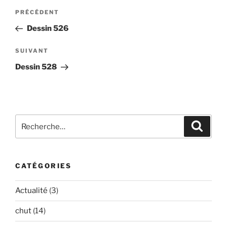
Navigation
Article
PRÉCÉDENT
de
précédent
Dessin 526
l’article
Article
SUIVANT
suivant
Dessin 528
Recherche
Recher
pour
:
CATÉGORIES
Actualité
(3)
chut
(14)