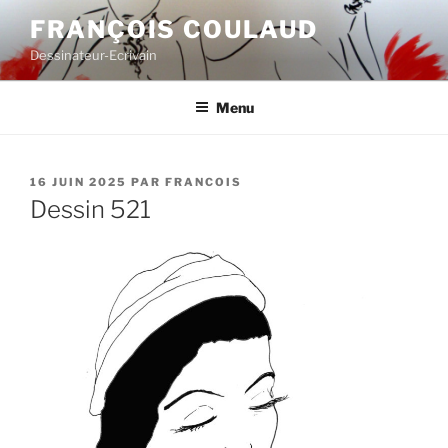
Aller
FRANÇOIS COULAUD
au
Dessinateur-Ecrivain
contenu
principal
Menu
PUBLIÉ
16 JUIN 2025
PAR
FRANCOIS
LE
Dessin 521