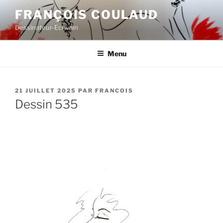
Aller
FRANÇOIS COULAUD
au
Dessinateur-Ecrivain
contenu
principal
Menu
PUBLIÉ
21 JUILLET 2025
PAR
FRANCOIS
LE
Dessin 535