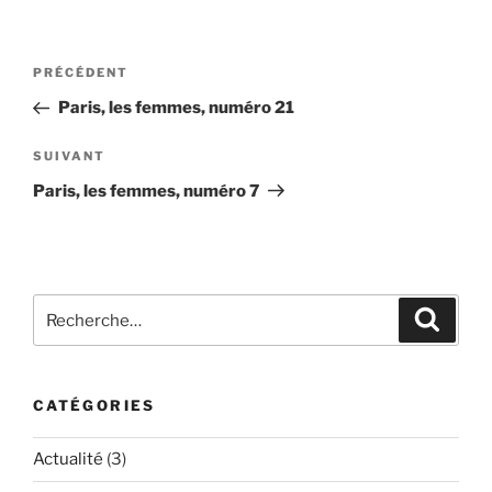
Navigation
Article
PRÉCÉDENT
de
précédent
Paris, les femmes, numéro 21
l’article
Article
SUIVANT
suivant
Paris, les femmes, numéro 7
Recherche
Recher
pour
:
CATÉGORIES
Actualité
(3)