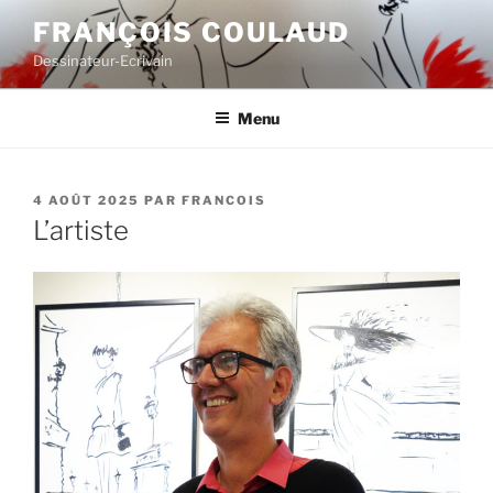
Aller
FRANÇOIS COULAUD
au
Dessinateur-Ecrivain
contenu
principal
Menu
PUBLIÉ
4 AOÛT 2025
PAR
FRANCOIS
LE
L’artiste