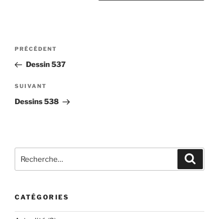
Navigation
Article
PRÉCÉDENT
de
précédent
Dessin 537
l’article
Article
SUIVANT
suivant
Dessins 538
Recherche
Recher
pour
:
CATÉGORIES