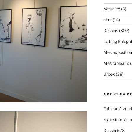
Actualité
(3)
chut
(14)
Dessins
(307)
Le blog Splogof
Mes exposition
Mes tableaux
(
Urbex
(38)
ARTICLES R
Tableau à vendr
Exposition à L
Dessin 578