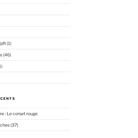
pft
(1)
s
(46)
1)
ÉCENTS
e : Le corset rouge
oches (37)