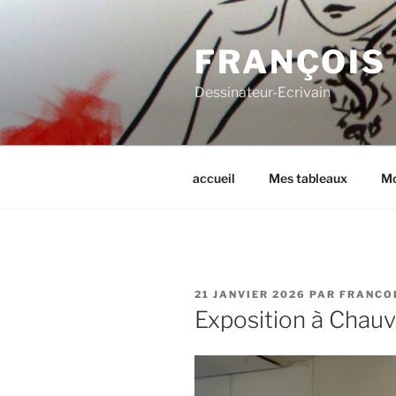
Aller
au
FRANÇOIS
contenu
principal
Dessinateur-Ecrivain
accueil
Mes tableaux
Mo
PUBLIÉ
21 JANVIER 2026
PAR
FRANCO
LE
Exposition à Chauv