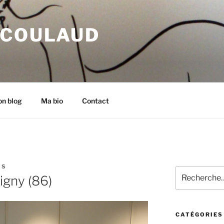
 COULAUD
n blog
Ma bio
Contact
IS
Recherche
igny (86)
pour
:
CATÉGORIES