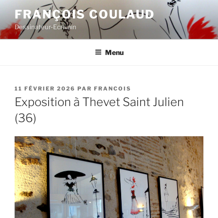
Aller
FRANÇOIS COULAUD
au
Dessinateur-Ecrivain
contenu
principal
Menu
PUBLIÉ
11 FÉVRIER 2026
PAR
FRANCOIS
LE
Exposition à Thevet Saint Julien
(36)