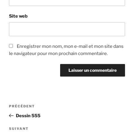
Site web
Enregistrer mon nom, mon e-mail et mon site dans
le navigateur pour mon prochain commentaire.
Navigation
Article
PRÉCÉDENT
de
précédent
Dessin 555
l’article
Article
SUIVANT