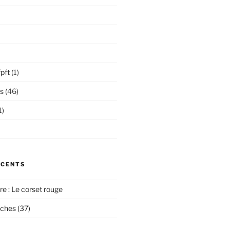
pft
(1)
s
(46)
1)
ÉCENTS
e : Le corset rouge
oches (37)