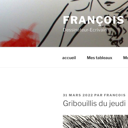
Aller
au
FRANÇOIS
contenu
principal
Dessinateur-Ecrivain
accueil
Mes tableaux
Mo
PUBLIÉ
31 MARS 2022
PAR
FRANCOIS
LE
Gribouillis du jeudi