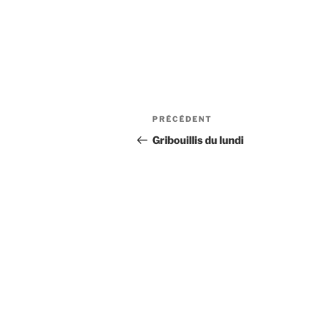
Navigation
Article
PRÉCÉDENT
de
précédent
Gribouillis du lundi
l’article