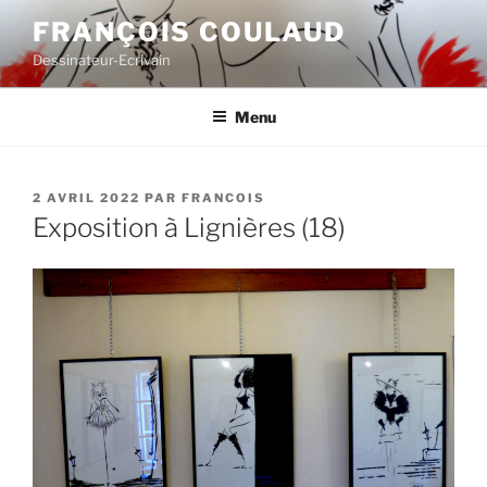
Aller
FRANÇOIS COULAUD
au
Dessinateur-Ecrivain
contenu
principal
Menu
PUBLIÉ
2 AVRIL 2022
PAR
FRANCOIS
LE
Exposition à Lignières (18)