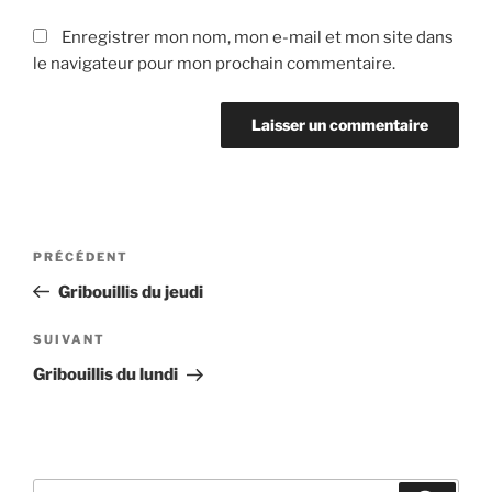
Enregistrer mon nom, mon e-mail et mon site dans
le navigateur pour mon prochain commentaire.
Navigation
Article
PRÉCÉDENT
de
précédent
Gribouillis du jeudi
l’article
Article
SUIVANT
suivant
Gribouillis du lundi
Recherche